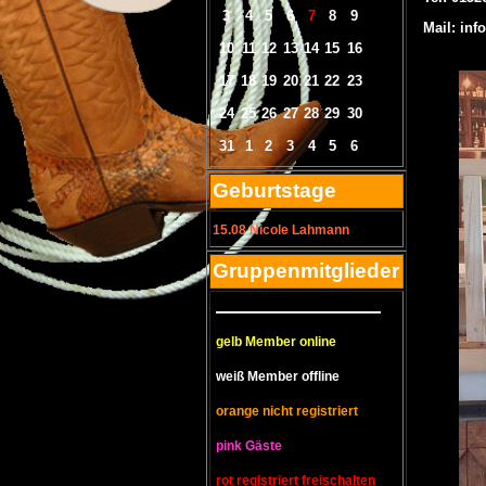
3
4
5
6
7
8
9
Mail: inf
10
11
12
13
14
15
16
17
18
19
20
21
22
23
24
25
26
27
28
29
30
31
1
2
3
4
5
6
Geburtstage
15.08 Nicole Lahmann
Gruppenmitglieder
————————
gelb Member online
weiß Member offline
orange nicht registriert
pink Gäste
rot registriert freischalten