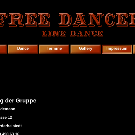
Dance
Termine
Gallery
Impressum
ng der Gruppe
iedemann
asse 12
rderheistedt
0 490 63 16