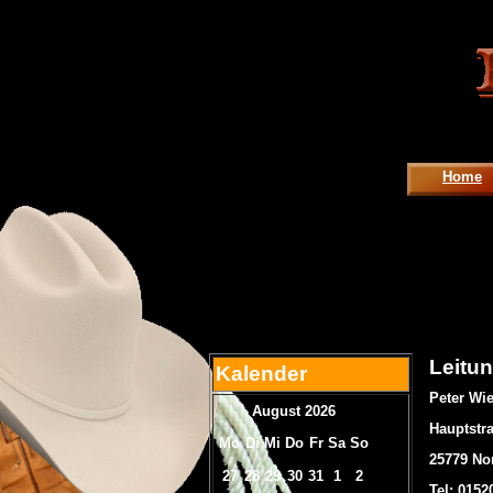
Home
Leitu
Kalender
Peter W
August 2026
Hauptstr
Mo
Di
Mi
Do
Fr
Sa
So
25779 No
27
28
29
30
31
1
2
Tel: 0152